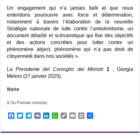
Un engagement qui n’a jamais failli et que nous
entendons poursuivre avec force et détermination,
notamment à travers l’élaboration de la nouvelle
Stratégie nationale de lutte contre l’antisémitisme, un
document détaillé et scénaristique qui fixe des objectifs
et des actions concrètes pour lutter contre un
phénomène abject. phénomène qui n’a pas droit de
citoyenneté dans nos sociétés
».
La
Presidente del Consiglio dei Ministri
1
, Giorgia
Meloni (27 janvier 2025).
Note
1
Ou
Premier ministre
;
F
T
T
V
L
W
C
E
P
P
a
w
e
K
i
h
o
m
r
a
c
i
l
n
a
p
a
i
r
e
t
e
k
t
y
i
n
t