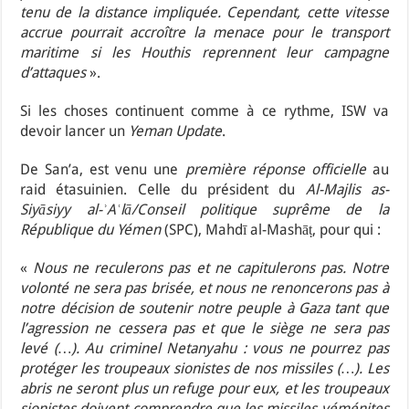
tenu de la distance impliquée. Cependant, cette vitesse
accrue pourrait accroître la menace pour le transport
maritime si les Houthis reprennent leur campagne
d’attaques
».
Si les choses continuent comme à ce rythme, ISW va
devoir lancer un
Yeman Update
.
De San’a, est venu une
première réponse officielle
au
raid étasuinien. Celle du président du
Al-Majlis as-
Siyāsiyy al-ʾAʿlā/Conseil politique suprême de la
République du Yémen
(SPC), Mahdī al-Mashāṭ, pour qui :
«
Nous ne reculerons pas et ne capitulerons pas. Notre
volonté ne sera pas brisée, et nous ne renoncerons pas à
notre décision de soutenir notre peuple à Gaza tant que
l’agression ne cessera pas et que le siège ne sera pas
levé (…). Au criminel Netanyahu : vous ne pourrez pas
protéger les troupeaux sionistes de nos missiles (…). Les
abris ne seront plus un refuge pour eux, et les troupeaux
sionistes doivent comprendre que les missiles yéménites