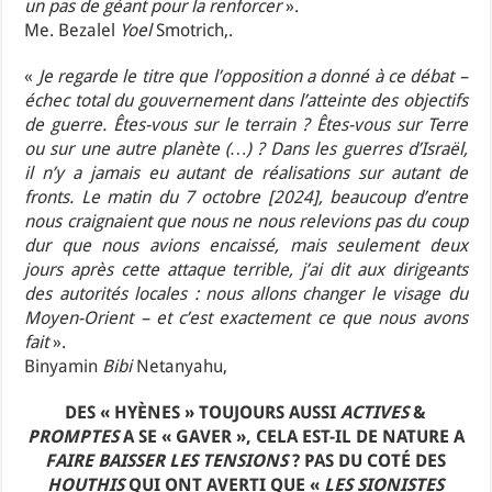
un pas de géant pour la renforcer
».
Me. Bezalel
Yoel
Smotrich,.
«
Je regarde le titre que l’opposition a donné à ce débat –
échec total du gouvernement dans l’atteinte des objectifs
de guerre. Êtes-vous sur le terrain ? Êtes-vous sur Terre
ou sur une autre planète (…) ? Dans les guerres d’Israël,
il n’y a jamais eu autant de réalisations sur autant de
fronts. Le matin du 7 octobre [2024], beaucoup d’entre
nous craignaient que nous ne nous relevions pas du coup
dur que nous avions encaissé, mais seulement deux
jours après cette attaque terrible, j’ai dit aux dirigeants
des autorités locales : nous allons changer le visage du
Moyen-Orient – et c’est exactement ce que nous avons
fait
».
Binyamin
Bibi
Netanyahu,
DES « HYÈNES » TOUJOURS AUSSI
ACTIVES
&
PROMPTES
A SE « GAVER », CELA EST-IL DE NATURE A
FAIRE BAISSER LES TENSIONS
? PAS DU COTÉ DES
HOUTHIS
QUI ONT AVERTI QUE «
LES SIONISTES