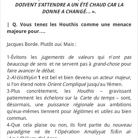
DOIVENT S’ATTENDRE A UN ÉTÉ CHAUD CAR LA
DONNE A CHANGÉ
… ».
| Q. Vous tenez les Houthis comme une menace
majeure pour….
Jacques Borde. Plutôt
oui
. Mais :
1-Évitons les
jugements de valeurs
qui n’
ont pas
beaucoup de sens
et ne servent pas à
grand-chose
pour
faire avancer le débat.
2-
Al-Ḥūthīyūn
1
est bel et bien devenu un
acteur majeur
,
si l’on étend notre
Orient Compliqué
jusqu’au Yémen.
3-Plus concrètement, les
Houthis
– gravissant
patiemment les
échelons
sur la
Carte du temps
– sont,
désormais, une
puissance régionale
aux ambitions
qu’eux-mêmes tiennent pour
légitimes
et
utiles
au bien
commun.
4-Que cela plaise ou non, ils font partie du
nouveau
paradigme
né de l’
Opération Amaliyyat Tūfān al-