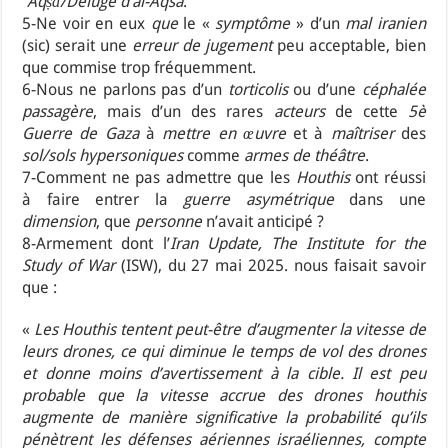
ʾAqṣā/Déluge d’al-Aqsa
.
5-Ne voir en eux
que
le «
symptôme
» d’un
mal iranien
(sic) serait une
erreur de jugement
peu acceptable, bien
que commise trop fréquemment.
6-Nous ne parlons pas d’un
torticolis
ou d’une
céphalée
passagère
, mais d’un des rares
acteurs
de cette
5è
Guerre de Gaza
à
mettre en œuvre
et à
maîtriser
des
sol/sols
hypersoniques
comme
armes de théâtre
.
7-Comment ne pas admettre que les
Houthis
ont réussi
à faire entrer la
guerre asymétrique
dans une
dimension
, que
personne
n’avait anticipé ?
8-Armement dont l’
Iran Update, The Institute for the
Study of War
(ISW), du 27 mai 2025. nous faisait savoir
que :
«
Les Houthis tentent peut-être d’augmenter la vitesse de
leurs drones, ce qui diminue le temps de vol des drones
et donne moins d’avertissement à la cible. Il est peu
probable que la vitesse accrue des drones houthis
augmente de manière significative la probabilité qu’ils
pénètrent les défenses aériennes israéliennes, compte