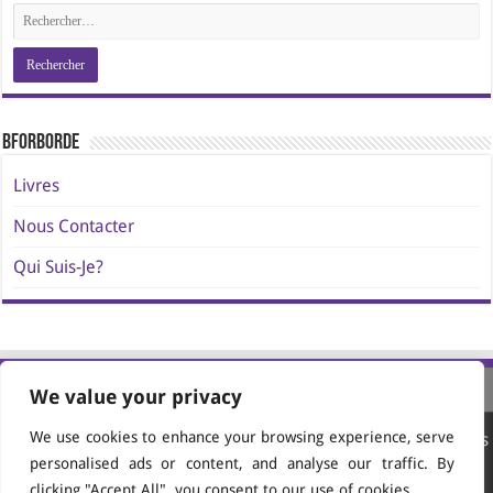
BforBorde
Livres
Nous Contacter
Qui Suis-Je?
We value your privacy
We use cookies to enhance your browsing experience, serve
Site conçu et propulsé par
AVATAR Media Editions
personalised ads or content, and analyse our traffic. By
© 2024-2026 Jacques Borde. All Rights Reserved.
clicking "Accept All", you consent to our use of cookies.