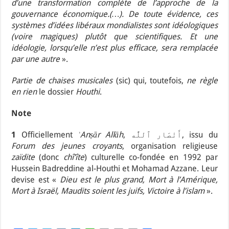
d’une transformation complète de l’approche de la
gouvernance économique.(…). De toute évidence, ces
systèmes d’idées libéraux mondialistes sont idéologiques
(voire magiques) plutôt que scientifiques. Et une
idéologie, lorsqu’elle n’est plus efficace, sera remplacée
par une autre
».
Partie de chaises musicales
(sic) qui, toutefois,
ne règle
en rien
le dossier
Houthi
.
Note
1
Officiellement
ʾAnṣār Allāh
, أَنْصَار ٱللَّٰه, issu du
Forum des jeunes croyants
, organisation religieuse
zaïdite
(donc
chî’îte
) culturelle co-fondée en 1992 par
Hussein Badreddine al-Houthi et Mohamad Azzane. Leur
devise est «
Dieu est le plus grand, Mort à l’Amérique,
Mort à Israël, Maudits soient les juifs, Victoire à l’islam
».