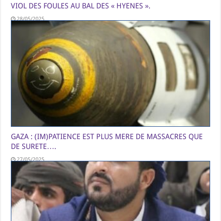
VIOL DES FOULES AU BAL DES « HYENES ».
28/05/2025
GAZA : (IM)PATIENCE EST PLUS MERE DE MASSACRES QUE
DE SURETE….
27/05/2025