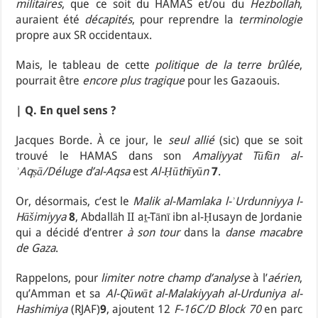
militaires
, que ce soit du HAMAS et/ou du
Hezbollah
,
auraient été
décapités
, pour reprendre la
terminologie
propre aux SR occidentaux.
Mais, le tableau de cette
politique de la terre brûlée
,
pourrait être
encore plus tragique
pour les Gazaouis.
| Q. En quel sens ?
Jacques Borde. À ce jour, le
seul allié
(sic) que se soit
trouvé le HAMAS dans son
Amaliyyat Tūfān al-
ʾAqṣā/Déluge d’al-Aqsa
est
Al-Ḥūthīyūn
7
.
Or, désormais, c’est le
Malik al-Mamlaka l-ʾUrdunniyya l-
Hāšimiyya
8
, Abdallāh II aṯ-Tānī ibn al-Ḥusayn de Jordanie
qui a décidé d’entrer
à son tour
dans la
danse macabre
de Gaza
.
Rappelons, pour
limiter notre champ d’analyse
à l’
aérien
,
qu’Amman et sa
Al-Qūwāt al-Malakiyyah al-Urduniya al-
Hashimiya
(RJAF)
9
, ajoutent 12
F-16C/D Block 70
en parc