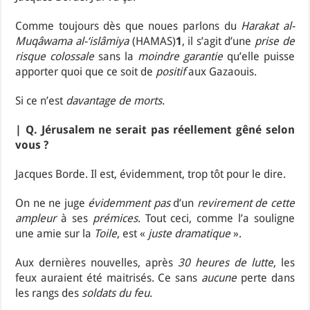
Comme toujours dès que noues parlons du
Harakat al-
Muqâwama al-‘islâmiya
(HAMAS)
1
, il s’agit d’une
prise de
risque colossale
sans la
moindre garantie
qu’elle puisse
apporter quoi que ce soit de
positif
aux Gazaouis.
Si ce n’est
davantage de morts
.
| Q. Jérusalem ne serait pas réellement gêné selon
vous ?
Jacques Borde. Il est, évidemment, trop tôt pour le dire.
On ne ne juge
évidemment pas
d’un
revirement de cette
ampleur
à ses
prémices
. Tout ceci, comme l’a souligne
une amie sur la
Toile
, est «
juste dramatique
».
Aux dernières nouvelles, après
30 heures de lutte
, les
feux auraient été maitrisés. Ce sans
aucune
perte dans
les rangs des
soldats du feu
.