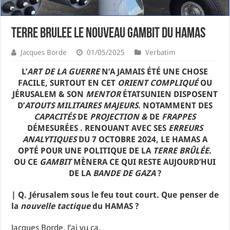
TERRE BRULEE LE NOUVEAU GAMBIT DU HAMAS
Jacques Borde
01/05/2025
Verbatim
L’
ART DE LA GUERRE
N’A JAMAIS ÉTÉ UNE CHOSE
FACILE, SURTOUT EN CET
ORIENT COMPLIQUÉ
OU
JÉRUSALEM & SON
MENTOR
ÉTATSUNIEN DISPOSENT
D’
ATOUTS MILITAIRES MAJEURS
. NOTAMMENT DES
CAPACITÉS
DE
PROJECTION &
DE
FRAPPES
DÉMESURÉES . RENOUANT AVEC SES
ERREURS
ANALYTIQUES
DU 7 OCTOBRE 2024, LE HAMAS A
OPTÉ POUR UNE POLITIQUE DE LA
TERRE BRÛLÉE
.
OU CE
GAMBIT
MÈNERA CE QUI RESTE AUJOURD’HUI
DE LA
BANDE DE GAZA
?
| Q. Jérusalem sous le feu tout court. Que penser de
la
nouvelle tactique
du HAMAS ?
Jacques Borde. J’ai vu ça.