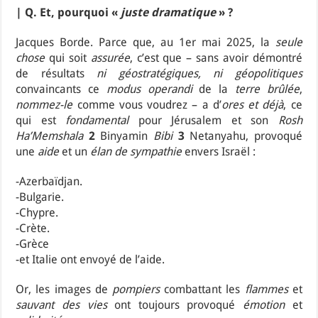
| Q. Et, pourquoi «
juste dramatique
» ?
Jacques Borde. Parce que, au 1er mai 2025, la
seule
chose
qui soit
assurée
, c’est que – sans avoir démontré
de résultats
ni géostratégiques, ni géopolitiques
convaincants ce
modus
operandi
de la
terre brûlée
,
nommez-le
comme vous voudrez – a d’
ores et déjà
, ce
qui est
fondamental
pour Jérusalem et son
Rosh
Ha’Memshala
2
Binyamin
Bibi
3
Netanyahu, provoqué
une
aide
et un
élan de sympathie
envers Israël :
-Azerbaïdjan.
-Bulgarie.
-Chypre.
-Crète.
-Grèce
-et Italie ont envoyé de l’aide.
Or, les images de
pompiers
combattant les
flammes
et
sauvant des vies
ont toujours provoqué
émotion
et