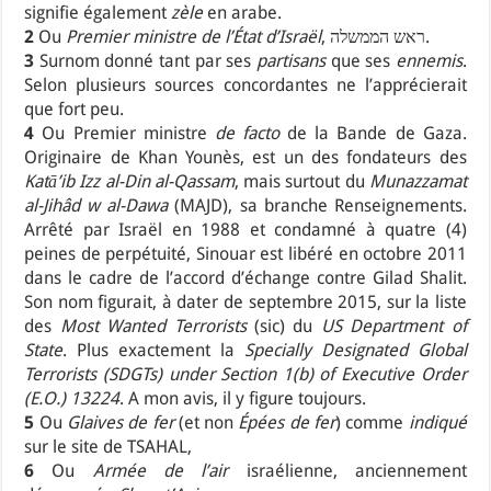
signifie également
zèle
en arabe.
2
Ou
Premier ministre de l’État d’Israël
, ראש הממשלה.
3
Surnom donné tant par ses
partisans
que ses
ennemis
.
Selon plusieurs sources concordantes ne l’apprécierait
que fort peu.
4
Ou Premier ministre
de facto
de la Bande de Gaza.
Originaire de Khan Younès, est un des fondateurs des
Katā’ib Izz al-Din al-Qassam
, mais surtout du
Munazzamat
al-Jihâd w al-Dawa
(MAJD), sa branche Renseignements.
Arrêté par Israël en 1988 et condamné à quatre (4)
peines de perpétuité, Sinouar est libéré en octobre 2011
dans le cadre de l’accord d’échange contre Gilad Shalit.
Son nom figurait, à dater de septembre 2015, sur la liste
des
Most Wanted Terrorists
(sic) du
US Department of
State
. Plus exactement la
Specially Designated Global
Terrorists (SDGTs) under Section 1(b) of Executive Order
(E.O.) 13224
. A mon avis, il y figure toujours.
5
Ou
Glaives de fer
(et non
Épées de fer
) comme
indiqué
sur le site de TSAHAL,
6
Ou
Armée de l’air
israélienne, anciennement