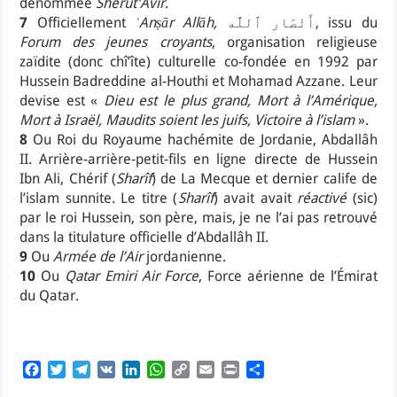
dénommée
Sherut’Avir
.
7
Officiellement
ʾAnṣār Allāh,
أَنْصَار ٱللَّٰه, issu du
Forum des jeunes croyants
, organisation religieuse
zaïdite (donc chî’îte) culturelle co-fondée en 1992 par
Hussein Badreddine al-Houthi et Mohamad Azzane. Leur
devise est «
Dieu est le plus grand, Mort à l’Amérique,
Mort à Israël, Maudits soient les juifs, Victoire à l’islam
».
8
Ou Roi du Royaume hachémite de Jordanie, Abdallâh
II. Arrière-arrière-petit-fils en ligne directe de Hussein
Ibn Ali, Chérif (
Sharîf
) de La Mecque et dernier calife de
l’islam sunnite. Le titre (
Sharîf
) avait avait
réactivé
(sic)
par le roi Hussein, son père, mais, je ne l’ai pas retrouvé
dans la titulature officielle d’Abdallâh II.
9
Ou
Armée de l’Air
jordanienne.
10
Ou
Qatar Emiri Air Force
, Force aérienne de l’Émirat
du Qatar.
F
T
T
V
L
W
C
E
P
P
a
w
e
K
i
h
o
m
r
a