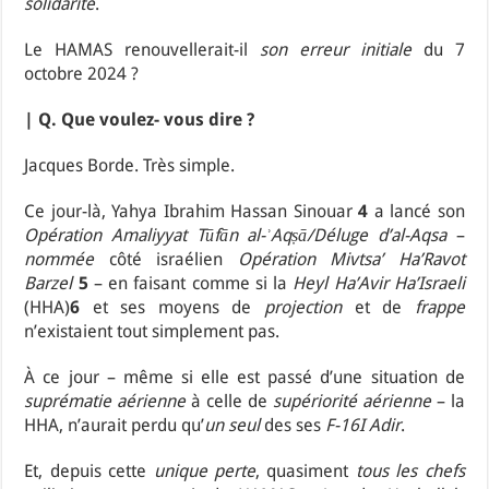
solidarité
.
Le HAMAS renouvellerait-il
son erreur initiale
du 7
octobre 2024 ?
| Q. Que voulez- vous dire ?
Jacques Borde. Très simple.
Ce jour-là, Yahya Ibrahim Hassan Sinouar
4
a lancé son
Opération Amaliyyat Tūfān al-ʾAqṣā/Déluge d’al-Aqsa
–
nommée
côté israélien
Opération Mivtsa’ Ha’Ravot
Barzel
5
– en faisant comme si la
Heyl Ha’Avir Ha’Israeli
(HHA)
6
et ses moyens de
projection
et de
frappe
n’existaient tout simplement pas.
À ce jour – même si elle est passé d’une situation de
suprématie aérienne
à celle de
supériorité aérienne
– la
HHA, n’aurait perdu qu’
un seul
des ses
F-16I Adir
.
Et, depuis cette
unique perte
, quasiment
tous les chefs