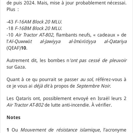
de puis 2024. Mais, mise à jour probablement nécessai.
Plus :
-43
F-16AM Block 20 MLU
.
-18
F-16BM Block 20 MLU
.
-10
Air Tractor AT-802
, flambants neufs, « cadeaux » de
l’
Al-Quwwāt al-Jawiyya al-Imārātiyya al-Qatariya
(QEAF)
10
.
Autrement dit, les bombes n
‘ont pas cessé de pleuvoir
sur Gaza.
Quant à ce qu pourrait se passer
au sol
, référez-vous à
ce je vous ai
déjà dit
à propos de
Septembre Noir
.
Les Qataris ont, possiblement envoyé en Israël leurs 2
Air Tractor AT-802
de lutte anti-incendie. À vérifier.
Notes
1
Ou
Mouvement de résistance islamique
, l’acronyme