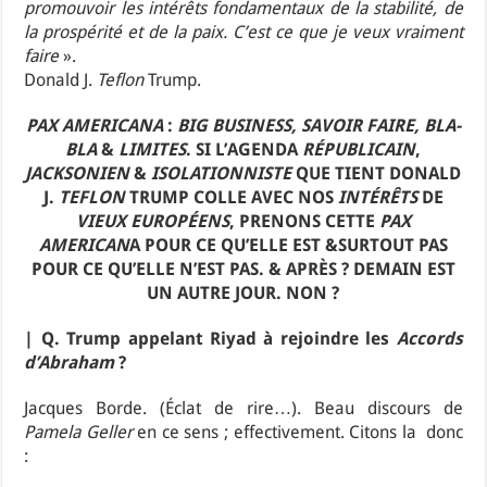
promouvoir les intérêts fondamentaux de la stabilité, de
la prospérité et de la paix. C’est ce que je veux vraiment
faire
».
Donald J.
Teflon
Trump.
PAX AMERICANA
:
BIG BUSINESS, SAVOIR FAIRE, BLA-
BLA
&
LIMITES
. SI L’AGENDA
RÉPUBLICAIN
,
JACKSONIEN
&
ISOLATIONNISTE
QUE TIENT DONALD
J.
TEFLON
TRUMP COLLE AVEC NOS
INTÉRÊTS
DE
VIEUX EUROPÉENS
, PRENONS CETTE
PAX
AMERICAN
A POUR CE QU’ELLE EST &SURTOUT PAS
POUR CE QU’ELLE N’EST PAS. & APRÈS ? DEMAIN EST
UN AUTRE JOUR. NON ?
| Q. Trump appelant Riyad à rejoindre les
Accords
d’Abraham
?
Jacques Borde. (Éclat de rire…). Beau discours de
Pamela Geller
en ce sens ; effectivement. Citons la donc
: