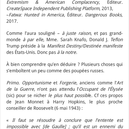
Extremism & American Complacency
, Éditeur.
CreateSpace Independent Publishing Platform
, 2013,
–
Fatwa: Hunted in America
, Éditeur.
Dangerous Books
,
2017.
Comme l’aura souligné –
à juste raison
, et pas grand-
monde
à par elle
, Mme. Sarah Knafo, Donald J.
Teflon
Trump préside à la
Manifest Destiny/Destinée manifeste
des États-Unis. Donc pas
à la notre
.
À bien comprendre qu’en déduire ? Plusieurs choses qui
s’emboîtent un peu comme des poupées russes.
Primo
.
Opportunisme
et
Forgerie
, anciens comme l’
Art
de la Guerre
, n’ont pas attendu l’
Occupant de l’Élysée
(sic) pour se nicher
le plus haut possibl
e. Cf ces propos
de Jean Monnet à Harry Hopkins, le plus proche
conseiller de Roosevelt (6 mai 1943) :
«
Il faut se résoudre à conclure que l’entente est
impossible avec [de Gaulle] ; qu’il est un ennemi du