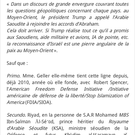
«
Dans un discours de grande envergure couvrant toutes
les questions géopolitiques concernant chaque pays. au
Moyen-Orient, le président Trump a appelé l’Arabie
Saoudite à rejoindre les accords d’Abraham.
Cela doit arriver. Si Trump réalise tout ce qu’il a promis
aux Saoudiens, aide militaire et avions, IA de pointe, etc.
la reconnaissance d’Israël est une pierre angulaire de la
paix au Moyen-Orient
».
Sauf que :
Primo
. Mme. Geller elle-même tient cette ligne depuis,
déjà 2010, année où elle fonde, avec Robert Spencer,
l’
American Freedom Defense Initiative /Initiative
américaine de défense de la liberté/Stop Islamization of
America
(FDIA/SIOA).
Secundo
. Riyad, en la personne de S.A.R Mohamed
MBS
Ibn-Salmān Āl-Séʻūd, prince héritier du
Royaume
d’Arabie Séoudite
(KSA), ministre séoudien de la
Défense
, et futur
Khādim al-Ḥaramayn aš-