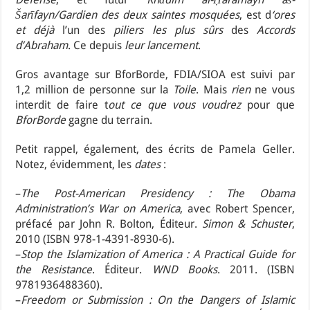
Šarīfayn/Gardien des deux saintes mosquées
, est d
‘ores
et déjà
l’un des
piliers
les plus sûrs
des
Accords
d’Abraham
. Ce depuis
leur lancement
.
Gros avantage sur BforBorde, FDIA/SIOA est suivi par
1,2 million de personne sur la
Toile
. Mais
rien
ne vous
interdit de faire t
out ce que vous voudrez
pour que
BforBorde
gagne du terrain.
Petit rappel, également, des écrits de Pamela Geller.
Notez, évidemment, les
dates
:
–
The Post-American Presidency : The Obama
Administration’s War on America
, avec Robert Spencer,
préfacé par John R. Bolton, Éditeur.
Simon & Schuster
,
2010 (ISBN 978-1-4391-8930-6).
–
Stop the Islamization of America : A Practical Guide for
the Resistance
. Éditeur.
WND Books
. 2011. (ISBN
9781936488360).
–
Freedom or Submission : On the Dangers of Islamic