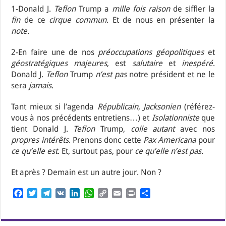
1-Donald J.
Teflon
Trump a
mille fois raison
de siffler la
fin
de ce
cirque commun
. Et de nous en présenter la
note
.
2-En faire une de nos
préoccupations géopolitiques
et
géostratégiques majeures
, est
salutaire
et
inespéré
.
Donald J.
Teflon
Trump
n’est pas
notre président et ne le
sera
jamais
.
Tant mieux si l’agenda
Républicain
,
Jacksonien
(référez-
vous à nos précédents entretiens…) et
Isolationniste
que
tient Donald J.
Teflon
Trump,
colle autant
avec nos
propres intérêts
. Prenons donc cette
Pax Americana
pour
ce qu’elle est
. Et, surtout pas, pour
ce qu’elle n’est pas
.
Et après ? Demain est un autre jour. Non ?
F
T
T
V
L
W
C
E
P
P
a
w
e
K
i
h
o
m
r
a
c
i
l
n
a
p
a
i
r
e
t
e
k
t
y
i
n
t