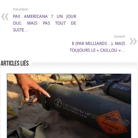
b
t
g
e
s
L
l
t
a
Précédent
o
e
r
d
A
i
g
PAX AMERICANA ? UN JOUR
o
r
a
I
p
n
e
k
m
n
p
k
r
OUI. MAIS PAS TOUT DE
SUITE…
Suivant
$ (PAR MILLIARDS…). MAIS
TOUJOURS LE « CAILLOU »…
Articles Liés