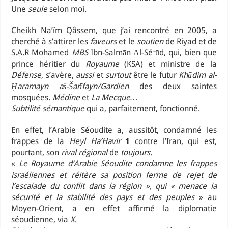
Une
seule
selon moi.
Cheikh Na’ïm Qâssem, que j’ai rencontré en 2005, a
cherché à s’attirer les
faveurs
et le
soutien
de Riyad et de
S.A.R Mohamed
MBS
Ibn-Salmān Āl-Séʻūd, qui, bien que
prince héritier du
Royaume
(KSA) et ministre de la
Défense
, s’avère,
aussi
et
surtout
être le futur
Khādim al-
Ḥaramayn aš-Šarīfayn/Gardien
des deux saintes
mosquées.
Médine
et
La Mecque…
Subtilité sémantique
qui a, parfaitement, fonctionné.
En effet, l’Arabie Séoudite a, aussitôt, condamné les
frappes de la
Heyl Ha’Havir
1
contre l’Iran, qui est,
pourtant, son
rival régional
de
toujours
.
«
Le Royaume d’Arabie Séoudite condamne les frappes
israéliennes et réitère sa position ferme de rejet de
l’escalade du conflit dans la région », qui « menace la
sécurité et la stabilité des pays et des peuples
» au
Moyen-Orient, a en effet affirmé la diplomatie
séoudienne, via
X
.