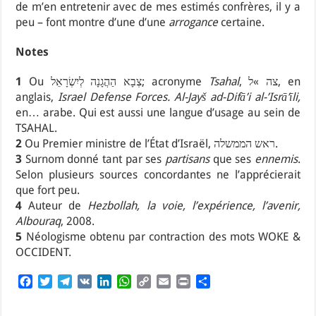
de m’en entretenir avec de mes estimés confrères, il y a
peu – font montre d’une d’une
arrogance
certaine.
Notes
1
Ou צְבָא הַהֲגָנָה לְיִשְׂרָאֵל; acronyme
Tsahal
, צה »ל, en
anglais,
Israel Defense Forces. Al-Jayš ad-Difā’i al-’Isrā’īli,
en… arabe. Qui est aussi une langue d’usage au sein de
TSAHAL.
2
Ou Premier ministre de l’État d’Israël, ראש הממשלה.
3
Surnom donné tant par ses
partisans
que ses
ennemis
.
Selon plusieurs sources concordantes ne l’apprécierait
que fort peu.
4
Auteur de
Hezbollah, la voie, l’expérience, l’avenir,
Albouraq
, 2008.
5
Néologisme obtenu par contraction des mots WOKE &
OCCIDENT.
F
T
T
V
L
W
C
E
P
P
a
w
e
K
i
h
o
m
r
a
c
i
l
n
a
p
a
i
r