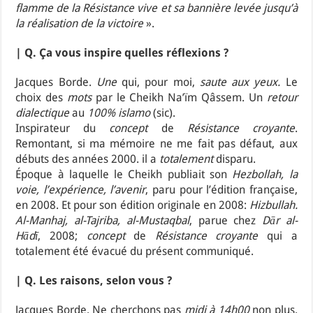
flamme de la Résistance vive et sa bannière levée jusqu’à
la réalisation de la victoire
».
| Q. Ça vous inspire quelles réflexions ?
Jacques Borde.
Une
qui, pour moi,
saute aux yeux.
Le
choix des
mots
par le Cheikh Na’ïm Qâssem. Un
retour
dialectique
au
100% islamo
(sic).
Inspirateur du
concept
de
Résistance croyante
.
Remontant, si ma mémoire ne me fait pas défaut, aux
débuts des années 2000. il a
totalement
disparu.
Époque à laquelle le Cheikh publiait son
Hezbollah, la
voie, l’expérience, l’avenir
, paru pour l’édition française,
en 2008. Et pour son édition originale en 2008:
Hizbullah.
Al-Manhaj, al-Tajriba, al-Mustaqbal
, parue chez
Dār al-
Hādī
, 2008;
concept
de
Résistance croyante
qui a
totalement été évacué du présent communiqué.
| Q. Les raisons, selon vous ?
Jacques Borde. Ne cherchons pas
midi à 14h00
non plus.