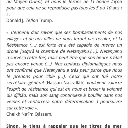
au Moyen-Orient, et nous le ferons de la bonne façon
pour que cela ne se reproduise pas tous les 5 ou 10 ans !
».
Donald J.
Teflon
Trump.
«
L’ennemi doit savoir que ses bombardements de nos
villages et de nos villes ne nous feront pas reculer, et la
Résistance (…) est forte et a été capable de mener un
drone jusqu’à la chambre de Netanyahu (…). Netanyahu
a survécu cette fois, mais peut-être que son heure n’était
pas encore venue (…). Nos contacts diplomatiques nous
ont confirmé que Netanyahu a très peur parce que nous
le prenons pour cible (…). Ceux qui ont tué notre
secrétaire général
[Hassan Nasrallâh]
voulaient vaincre
l’esprit de résistance qui est en nous et briser la volonté
du djihâd, mais son sang continuera à bouillir dans nos
veines et renforcera notre détermination à poursuivre
sur cette voie
».
Cheikh Na’ïm Qâssem.
Sinon, je tiens à rappeler que les titres de mes