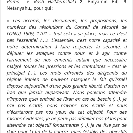
Primo
. Le
Rosh Ha’Memshala
2
, Binyamin Bibi
3
Netanyahu,, pour qui :
«
Les accords, les documents, les propositions, les
numéros des résolutions du Conseil de sécurité de
l’ONU] 1509, 1701 – tout cela a sa place, mais ce n’est
pas l’essentiel (…). L’essentiel, c’est notre capacité et
notre détermination à faire respecter la sécurité, à
déjouer les attaques contre nous et à agir contre
l’armement de nos ennemis autant que nécessaire
malgré toutes les pressions et les contraintes – c’est le
principal (…). Les mots effrontés des dirigeants du
régime iranien ne peuvent masquer le fait qu’Israël
dispose aujourd’hui d’une plus grande liberté d’action en
Iran que jamais auparavant. Nous pouvons atteindre
n’importe quel endroit de l’Iran en cas de besoin (…). Je
n’ai pas écarté, nous n’avons pas écarté et nous
n’écarterons pas nos yeux de cet objectif. Pour des
raisons évidentes, je ne peux pas détailler nos plans pour
atteindre cet objectif fondamental (…). Je ne fixe pas de
date pour la fin de la guerre, mais j’établis des objectifs