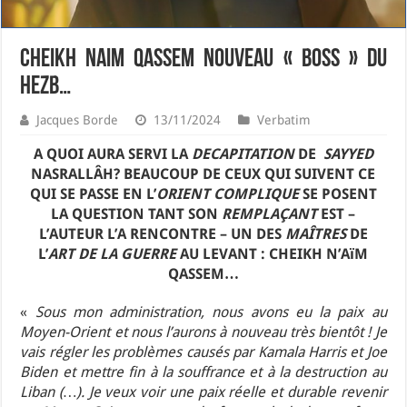
CHEIKH NAIM QASSEM NOUVEAU « BOSS » DU
HEZB…
Jacques Borde
13/11/2024
Verbatim
A QUOI AURA SERVI LA
DECAPITATION
DE
SAYYED
NASRALLÂH? BEAUCOUP DE CEUX QUI SUIVENT CE
QUI SE PASSE EN L’
ORIENT COMPLIQUE
SE POSENT
LA QUESTION TANT SON
REMPLAÇANT
EST –
L’AUTEUR L’A RENCONTRE – UN DES
MAÎTRES
DE
L’
ART DE LA GUERRE
AU LEVANT : CHEIKH N’AïM
QASSEM…
«
Sous mon administration, nous avons eu la paix au
Moyen-Orient et nous l’aurons à nouveau très bientôt ! Je
vais régler les problèmes causés par Kamala Harris et Joe
Biden et mettre fin à la souffrance et à la destruction au
Liban (…). Je veux voir une paix réelle et durable revenir