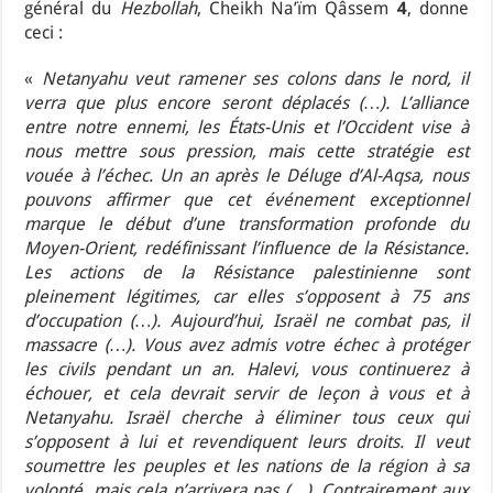
général du
Hezbollah
, Cheikh Na’ïm Qâssem
4
, donne
ceci :
«
Netanyahu veut ramener ses colons dans le nord, il
verra que plus encore seront déplacés (…). L’alliance
entre notre ennemi, les États-Unis et l’Occident vise à
nous mettre sous pression, mais cette stratégie est
vouée à l’échec. Un an après le Déluge d’Al-Aqsa, nous
pouvons affirmer que cet événement exceptionnel
marque le début d’une transformation profonde du
Moyen-Orient, redéfinissant l’influence de la Résistance.
Les actions de la Résistance palestinienne sont
pleinement légitimes, car elles s’opposent à 75 ans
d’occupation (…). Aujourd’hui, Israël ne combat pas, il
massacre (…). Vous avez admis votre échec à protéger
les civils pendant un an. Halevi, vous continuerez à
échouer, et cela devrait servir de leçon à vous et à
Netanyahu. Israël cherche à éliminer tous ceux qui
s’opposent à lui et revendiquent leurs droits. Il veut
soumettre les peuples et les nations de la région à sa
volonté, mais cela n’arrivera pas (…). Contrairement aux